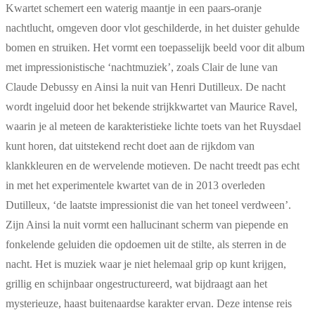
Kwartet schemert een waterig maantje in een paars-oranje
nachtlucht, omgeven door vlot geschilderde, in het duister gehulde
bomen en struiken. Het vormt een toepasselijk beeld voor dit album
met impressionistische ‘nachtmuziek’, zoals Clair de lune van
Claude Debussy en Ainsi la nuit van Henri Dutilleux. De nacht
wordt ingeluid door het bekende strijkkwartet van Maurice Ravel,
waarin je al meteen de karakteristieke lichte toets van het Ruysdael
kunt horen, dat uitstekend recht doet aan de rijkdom van
klankkleuren en de wervelende motieven. De nacht treedt pas echt
in met het experimentele kwartet van de in 2013 overleden
Dutilleux, ‘de laatste impressionist die van het toneel verdween’.
Zijn Ainsi la nuit vormt een hallucinant scherm van piepende en
fonkelende geluiden die opdoemen uit de stilte, als sterren in de
nacht. Het is muziek waar je niet helemaal grip op kunt krijgen,
grillig en schijnbaar ongestructureerd, wat bijdraagt aan het
mysterieuze, haast buitenaardse karakter ervan. Deze intense reis