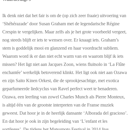
Ik denk niet dat het fair is om de (op zich zeer fraaie) uitvoering van
‘Shéhérazade’ door Susan Graham met de legendarische Régine
Crespin te vergelijken. Maar zelfs als je het grote voorbeeld vergeet,
nog steeds blijft er iets te wensen over. Er knaagt iets. Graham’s
stem is goddelijk mooi en glanzend en haar voordracht subliem.
Waarom word ik er dan niet echt warm van en waarom blijf ik iets
missen? Het ligt niet aan Jacques Zoon, wiens fluitsolo in ‘La Flûte
enchantée’ werkelijk betoverend klinkt. Het ligt ook niet aan Ozawa
en zijn Saito Kinen Orkest, die de sprookjesachtige, met exotica
geparfumeerde liedcyclus van Ravel perfect weet te benaderen.
Ozawa, een leerling van zowel Charles Munch als Pierre Monteux,
is altijd één van de grootste interpreten van de Franse muziek
geweest. Dat hoor je in de heerlijk dansante ‘Alborada del gracioso’.
En dat hoor je ook in zijn begeleiding van ‘L’enfant et les
sortileges’. De tijdens het Matsumoto Festival in 2014 live