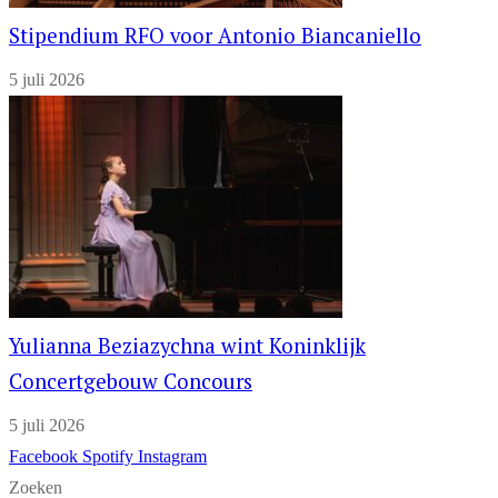
Stipendium RFO voor Antonio Biancaniello
5 juli 2026
Yulianna Beziazychna wint Koninklijk
Concertgebouw Concours
5 juli 2026
Facebook
Spotify
Instagram
Zoeken