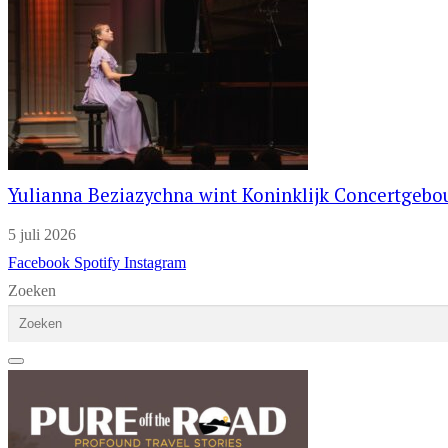
Yulianna Beziazychna wint Koninklijk Concertgeb
5 juli 2026
Facebook
Spotify
Instagram
Zoeken