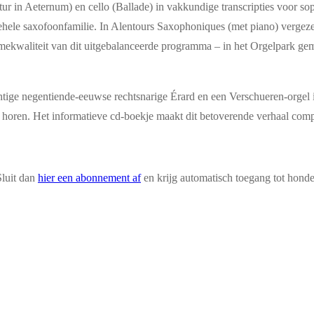
tur in Aeternum) en cello (Ballade) in vakkundige transcripties voor 
gehele saxofoonfamilie. In Alentours Saxophoniques (met piano) verge
mekwaliteit van dit uitgebalanceerde programma – in het Orgelpark gemaa
ge negentiende-eeuwse rechtsnarige Érard en een Verschueren-orgel in C
 te horen. Het informatieve cd-boekje maakt dit betoverende verhaal com
Sluit dan
hier een abonnement af
en krijg automatisch toegang tot hond