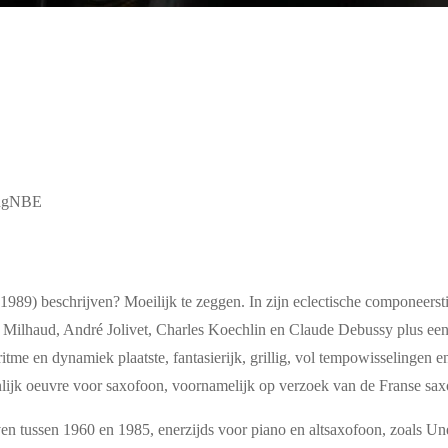
jongNBE
89) beschrijven? Moeilijk te zeggen. In zijn eclectische componeersti
us Milhaud, André Jolivet, Charles Koechlin en Claude Debussy plus e
ritme en dynamiek plaatste, fantasierijk, grillig, vol tempowisseling
enlijk oeuvre voor saxofoon, voornamelijk op verzoek van de Franse sa
en tussen 1960 en 1985, enerzijds voor piano en altsaxofoon, zoals Un