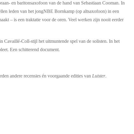
sopraan- en baritonsaxofoon van de hand van Sebastiaan Cooman. In
zellen leden van het jongNBE Bornkamp (op altsaxofoon) in een
kt – is een traktatie voor de oren. Veel werken zijn nooit eerder
availlé-Coll-stijl het uitmuntende spel van de solisten. In het
pleet. Een schitterend document.
erden andere recensies én voorgaande edities van
Luister
.