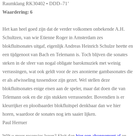
Raumklang RK30402 • DDD–71’
Waardering: 6
Het kan heel goed zijn dat de verder volkomen onbekende A.H.
Schultzen, van wie Etienne Roger in Amsterdam zes
blokfluitsonates uitgaf, eigenlijk Andreas Heinrich Schulze heette en
een tijdgenoot van Bach en Telemann is. Toch blijven die sonates
steken in de sfeer van nogal obligate barokmuziek met weinig
verrassingen, wat ook geldt voor de zes anonieme gambasonates die
er als afwisseling tussendoor zijn gezet. Wel stellen deze
blokfluitsonates enige eisen aan de speler, maar dat doen die van
Telemann ook en die zijn stukken verrassender. Bovendien is er
kleurrijker en plooibaarder blokfluitspel denkbaar dan we hier
horen, waardoor de sonates nog iets saaier lijken.
Paul Herruer
Wilt u meer recensies lezen? Sluit dan
hier een abonnement af
en