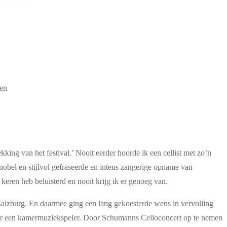
men
kking van het festival.’ Nooit eerder hoorde ik een cellist met zo’n
nobel en stijlvol gefraseerde en intens zangerige opname van
eren heb beluisterd en nooit krijg ik er genoeg van.
 Salzburg. En daarmee ging een lang gekoesterde wens in vervulling
ure meer een kamermuziekspeler. Door Schumanns Celloconcert op te nemen