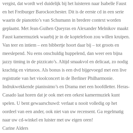
vergist, dat wordt wel duidelijk bij het luisteren naar Isabelle Faust
en het Freiburger Barockorchester. Dit is de eerste cd in een serie
waarin de pianotrio’s van Schumann in bredere context worden
geplaatst. Met Jean-Guihen Queyras en Alexander Melnikov maakt
Faust kamermuziek waarbij je in de koptelefoon zou willen kruipen.
Van teer en intiem – een bibbertje hoort daar bij – tot groots en
meeslepend. Nu eens onschuldig huppelend, dan weer een bijna
jazzy timing in de pizzicato’s. Altijd smaakvol en delicaat, zo nodig
krachtig en virtuoos. Als bonus is een dvd bijgevoegd met een live
registratie van het vioolconcert in de Berliner Philharmonie.
Indrukwekkende pianissimo’s en Drama met een hoofdletter. Heras-
Casado laat horen dat je ook met een orkest kamermuziek kunt
spelen. U bent gewaarschuwd: verlaat u nooit volledig op het
oordeel van een ander, ook niet van uw recensent. Ga regelmatig
naar uw cd-winkel en luister met uw eigen oren!
Carine Alders