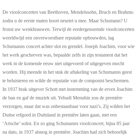
De vioolconcerten van Beethoven, Mendelssohn, Bruch en Brahms:
zodra u de eerste maten hoort neuriet u mee. Maar Schumann? U
fronst uw wenkbrauwen. Terwijl de eerdergenoemde vioolconcerten
wereldwijd een onverwoestbare reputatie opbouwden, lag
Schumanns concert achter slot en grendel. Joseph Joachim, voor wie
het werk geschreven was, bepaalde zelfs in zijn testament dat het
werk in de komende eeuw niet uitgevoerd of uitgegeven mocht
worden. Hij meende in het stuk de aftakeling van Schumanns geest
te beluisteren en wilde de reputatie van de componist beschermen.
In 1937 brak uitgever Schott met instemming van de erven Joachim
de ban en gaf de muziek uit. Yehudi Menuhin zou de première
verzorgen, maar dat was onbestaanbaar voor nazi’s. Zij wilden het
Duitse erfgoed in Duitsland in première laten gaan, met een
‘Arische’ solist. En zo ging Schumanns vioolconcert, bijna 85 jaar
na dato, in 1937 alsnog in première. Joachim had zich behoorlijk