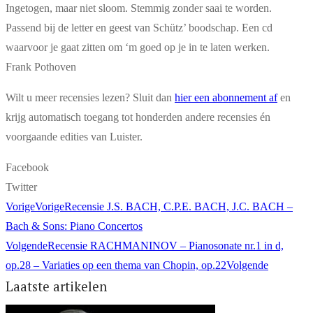
Ingetogen, maar niet sloom. Stemmig zonder saai te worden.
Passend bij de letter en geest van Schütz’ boodschap. Een cd
waarvoor je gaat zitten om ‘m goed op je in te laten werken.
Frank Pothoven
Wilt u meer recensies lezen? Sluit dan
hier een abonnement af
en
krijg automatisch toegang tot honderden andere recensies én
voorgaande edities van Luister.
Facebook
Twitter
Vorige
Vorige
Recensie J.S. BACH, C.P.E. BACH, J.C. BACH –
Bach & Sons: Piano Concertos
Volgende
Recensie RACHMANINOV – Pianosonate nr.1 in d,
op.28 – Variaties op een thema van Chopin, op.22
Volgende
Laatste artikelen