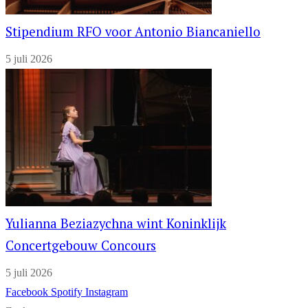
Stipendium RFO voor Antonio Biancaniello
5 juli 2026
Yulianna Beziazychna wint Koninklijk
Concertgebouw Concours
5 juli 2026
Facebook
Spotify
Instagram