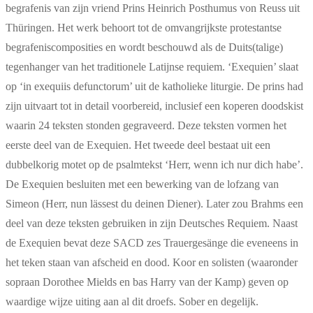
begrafenis van zijn vriend Prins Heinrich Posthumus von Reuss uit
Thüringen. Het werk behoort tot de omvangrijkste protestantse
begrafeniscomposities en wordt beschouwd als de Duits(talige)
tegenhanger van het traditionele Latijnse requiem. ‘Exequien’ slaat
op ‘in exequiis defunctorum’ uit de katholieke liturgie. De prins had
zijn uitvaart tot in detail voorbereid, inclusief een koperen doodskist
waarin 24 teksten stonden gegraveerd. Deze teksten vormen het
eerste deel van de Exequien. Het tweede deel bestaat uit een
dubbelkorig motet op de psalmtekst ‘Herr, wenn ich nur dich habe’.
De Exequien besluiten met een bewerking van de lofzang van
Simeon (Herr, nun lässest du deinen Diener). Later zou Brahms een
deel van deze teksten gebruiken in zijn Deutsches Requiem. Naast
de Exequien bevat deze SACD zes Trauergesänge die eveneens in
het teken staan van afscheid en dood. Koor en solisten (waaronder
sopraan Dorothee Mields en bas Harry van der Kamp) geven op
waardige wijze uiting aan al dit droefs. Sober en degelijk.