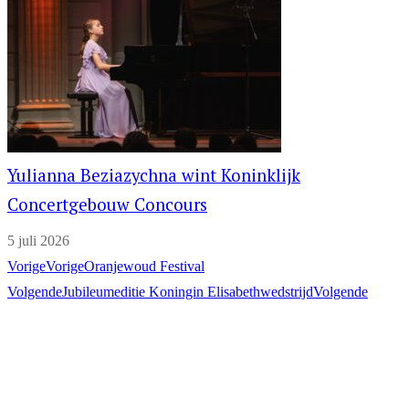
Yulianna Beziazychna wint Koninklijk
Concertgebouw Concours
5 juli 2026
Vorige
Vorige
Oranjewoud Festival
Volgende
Jubileumeditie Koningin Elisabethwedstrijd
Volgende