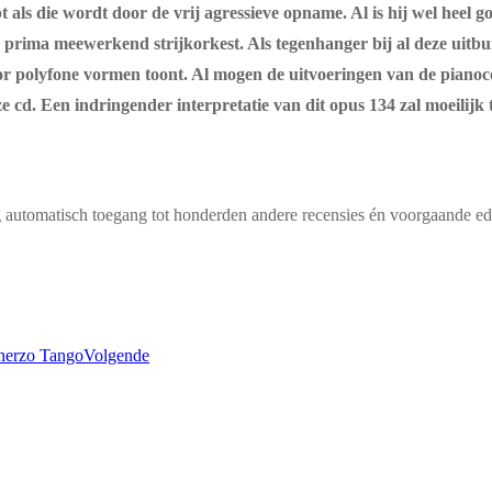
 als die wordt door de vrij agressieve opname. Al is hij wel heel go
n prima meewerkend strijkorkest. Als tegenhanger bij al deze uitbund
polyfone vormen toont. Al mogen de uitvoeringen van de pianoconc
e cd. Een indringender interpretatie van dit opus 134 zal moeilijk t
g automatisch toegang tot honderden andere recensies én voorgaande edi
herzo Tango
Volgende