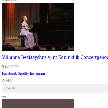
Yulianna Beziazychna wint Koninklijk Concertgeb
5 juli 2026
Facebook
Spotify
Instagram
Zoeken