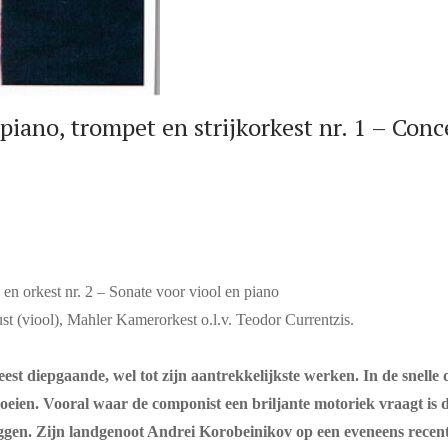
no, trompet en strijkorkest nr. 1 – Conce
 en orkest nr. 2 – Sonate voor viool en piano
st (viool), Mahler Kamerorkest o.l.v. Teodor Currentzis.
st diepgaande, wel tot zijn aantrekkelijkste werken. In de snelle d
bloeien. Vooral waar de componist een briljante motoriek vraagt is 
eggen. Zijn landgenoot Andrei Korobeinikov op een eveneens recent