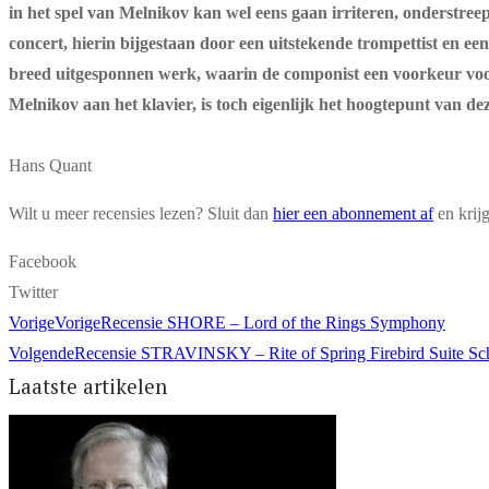
in het spel van Melnikov kan wel eens gaan irriteren, onderstreept
concert, hierin bijgestaan door een uitstekende trompettist en ee
breed uitgesponnen werk, waarin de componist een voorkeur voor 
Melnikov aan het klavier, is toch eigenlijk het hoogtepunt van dez
Hans Quant
Wilt u meer recensies lezen? Sluit dan
hier een abonnement af
en krij
Facebook
Twitter
Vorige
Vorige
Recensie SHORE – Lord of the Rings Symphony
Volgende
Recensie STRAVINSKY – Rite of Spring Firebird Suite Sc
Laatste artikelen