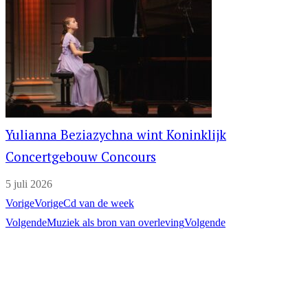
Yulianna Beziazychna wint Koninklijk
Concertgebouw Concours
5 juli 2026
Vorige
Vorige
Cd van de week
Volgende
Muziek als bron van overleving
Volgende