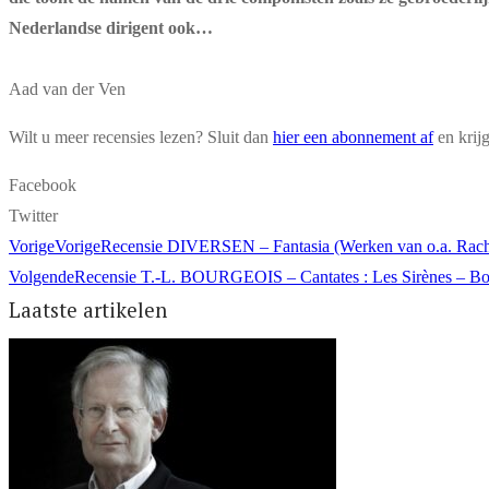
Nederlandse dirigent ook…
Aad van der Ven
Wilt u meer recensies lezen? Sluit dan
hier een abonnement af
en krij
Facebook
Twitter
Vorige
Vorige
Recensie DIVERSEN – Fantasia (Werken van o.a. Rachm
Volgende
Recensie T.-L. BOURGEOIS – Cantates : Les Sirènes – Bor
Laatste artikelen