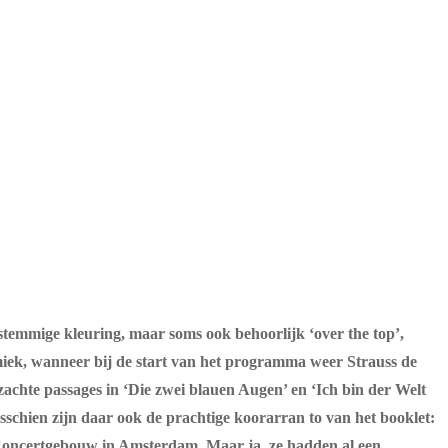
stemmige kleuring, maar soms ook behoorlijk ‘over the top’,
amiek, wanneer bij de start van het programma weer Strauss de
 zachte passages in ‘Die zwei blauen Augen’ en ‘Ich bin der Welt
schien zijn daar ook de prachtige koorarran to van het booklet:
t Concertgebouw in Amsterdam. Maar ja, ze hadden al een