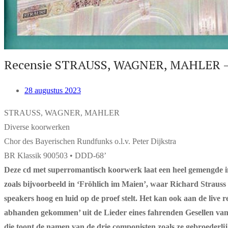
Recensie STRAUSS, WAGNER, MAHLER – 
28 augustus 2023
STRAUSS, WAGNER, MAHLER
Diverse koorwerken
Chor des Bayerischen Rundfunks o.l.v. Peter Dijkstra
BR Klassik 900503 • DDD-68’
Deze cd met superromantisch koorwerk laat een heel gemengde ind
zoals bijvoorbeeld in ‘Fröhlich im Maien’, waar Richard Strauss
speakers hoog en luid op de proef stelt. Het kan ook aan de live 
abhanden gekommen’ uit de Lieder eines fahrenden Gesellen van M
die toont de namen van de drie componisten zoals ze gebroederl