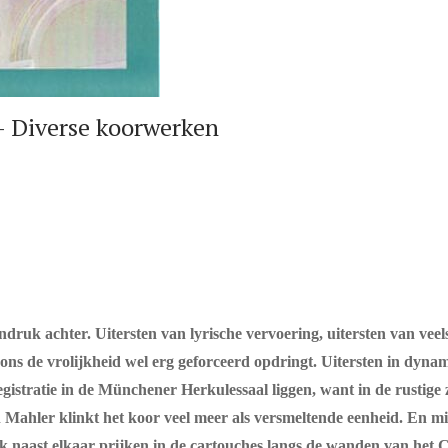
Diverse koorwerken
ruk achter. Uitersten van lyrische vervoering, uitersten van veel
 ons de vrolijkheid wel erg geforceerd opdringt. Uitersten in dyn
registratie in de Münchener Herkulessaal liggen, want in de rustige
ahler klinkt het koor veel meer als versmeltende eenheid. En mis
ijk naast elkaar prijken in de cartouches langs de wanden van he