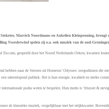
 Steketee, Marrich Noordmans en Aukelien Kleinpenning, brengt 
lling
Noorderwind
spelen zij o.a. ook muziek van de oud-Groninger
d Toccata
, gespeeld door het Noord Nederlands Orkest, kwamen louter
emd hebben naar de Sirenen uit Homerus’ Odyssee: zeegodinnen die met
een uiteenlopend publiek. Het is hun energie, kwaliteit en sterke commu
internationale podia weten te bespelen. Hun motto is ‘friszoet & stevig
en de klassieke muziek, vergelijkbaar met het strijkkwartet. Bovendien