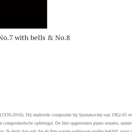
o.7 with bells & No.8
1939-2010). Hij studeerde compositie bij Sjostakovitsj van 1962-65 en
jn compositorische opbrengst. De hier opgenomen piano sonates, stamm
n. Ik denk dan ook dat de 8ste sonate weliswaar sneller beklijft, maar 