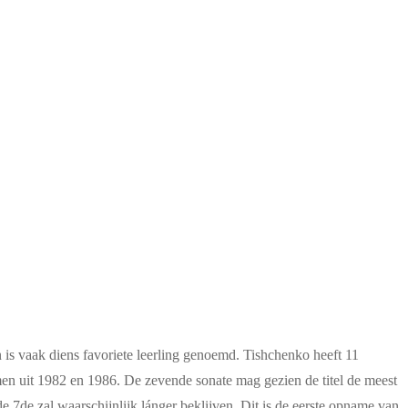
 is vaak diens favoriete leerling genoemd. Tishchenko heeft 11
en uit 1982 en 1986. De zevende sonate mag gezien de titel de meest
de 7de zal waarschijnlijk lánger beklijven. Dit is de eerste opname van