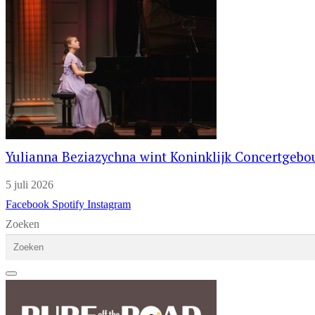
Yulianna Beziazychna wint Koninklijk Concertgeb
5 juli 2026
Facebook
Spotify
Instagram
Zoeken