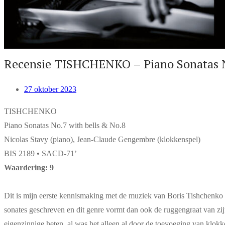
Recensie TISHCHENKO – Piano Sonatas N
27 oktober 2023
TISHCHENKO
Piano Sonatas No.7 with bells & No.8
Nicolas Stavy (piano), Jean-Claude Gengembre (klokkenspel)
BIS 2189 • SACD-71’
Waardering: 9
Dit is mijn eerste kennismaking met de muziek van Boris Tishchenko (
sonates geschreven en dit genre vormt dan ook de ruggengraat van zi
eigenzinnige heten, al was het alleen al door de toevoeging van klokke