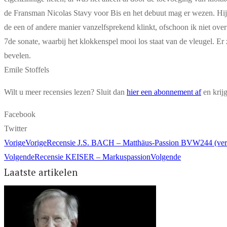
de Fransman Nicolas Stavy voor Bis en het debuut mag er wezen. Hij 
de een of andere manier vanzelfsprekend klinkt, ofschoon ik niet over
7de sonate, waarbij het klokkenspel mooi los staat van de vleugel. Er
bevelen.
Emile Stoffels
Wilt u meer recensies lezen? Sluit dan
hier een abonnement af
en krij
Facebook
Twitter
Vorige
Vorige
Recensie J.S. BACH – Matthäus-Passion BVW244 (ver
Volgende
Recensie KEISER – Markuspassion
Volgende
Laatste artikelen