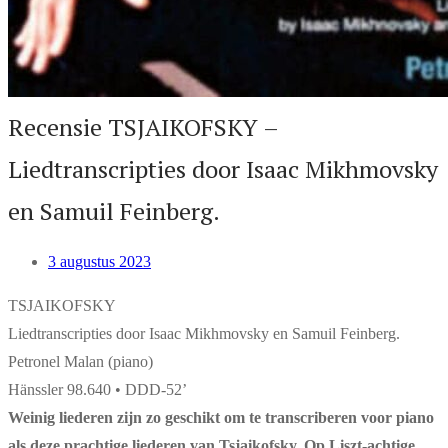
Recensie TSJAIKOFSKY –
Liedtranscripties door Isaac Mikhmovsky
en Samuil Feinberg.
3 augustus 2023
TSJAIKOFSKY
Liedtranscripties door Isaac Mikhmovsky en Samuil Feinberg.
Petronel Malan (piano)
Hänssler 98.640 • DDD-52’
Weinig liederen zijn zo geschikt om te transcriberen voor piano
als deze prachtige liederen van Tsjaikofsky. Op Liszt-achtige