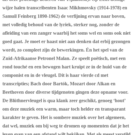
wijze halen transcribenten Isaac Mikhmovsky (1914-1978) en
Samuil Feinberg 1890-1962) de verfijning ervan naar boven,
met volledig behoud van de lyriek, sterker nog, zonder de
afleiding van een zanger waarbij het soms wel en soms ook niet
goed gaat. Je moet er haast niet aan denken dat erbij gezongen
wordt, zo compleet zijn de bewerkingen. Én het spel van de
Zuid-Afrikaanse Petronel Malan. Ze speelt poëtisch, met een
rond touché en een bewogen hart kruipt ze ín de huid van de
componist en ín de vleugel. Dit is haar vierde cd met
transcripties; Bach door Bartók, Mozart door Alkan en
Beethoven door diverse tijdgenoten gingen deze opname voor.
De Blüthnervleugel is qua klank zeer geschikt, genoeg ‘hout’
om deze muziek een warm, maar toch helder en transparant
karakter te geven. Het is sombere muziek over het algemeen,
dat wel, muziek om bij weg te dromen op momenten dat je het
leven even van een afstand wilt bekijken. Met als meest verstild