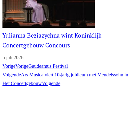
Yulianna Beziazychna wint Koninklijk
Concertgebouw Concours
5 juli 2026
Vorige
Vorige
Gaudeamus Festival
Volgende
Ars Musica viert 10-jarig jubileum met Mendelssohn in
Het Concertgebouw
Volgende