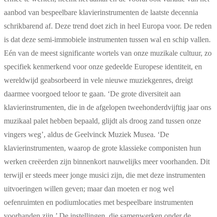
aanbod van bespeelbare klavierinstrumenten de laatste decennia
schrikbarend af. Deze trend doet zich in heel Europa voor. De reden
is dat deze semi-immobiele instrumenten tussen wal en schip vallen.
Eén van de meest significante wortels van onze muzikale cultuur, zo
specifiek kenmerkend voor onze gedeelde Europese identiteit, en
wereldwijd geabsorbeerd in vele nieuwe muziekgenres, dreigt
daarmee voorgoed teloor te gaan. ‘De grote diversiteit aan
klavierinstrumenten, die in de afgelopen tweehonderdvijftig jaar ons
muzikaal palet hebben bepaald, glijdt als droog zand tussen onze
vingers weg’, aldus de Geelvinck Muziek Musea. ‘De
klavierinstrumenten, waarop de grote klassieke componisten hun
werken creëerden zijn binnenkort nauwelijks meer voorhanden. Dit
terwijl er steeds meer jonge musici zijn, die met deze instrumenten
uitvoeringen willen geven; maar dan moeten er nog wel
oefenruimten en podiumlocaties met bespeelbare instrumenten
voorhanden zijn.’ De instellingen, die samenwerken onder de