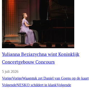
Yulianna Beziazychna wint Koninklijk
Concertgebouw Concours
5 juli 2026
Vorige
Vorige
Waagstuk zet Daniel van Goens op de kaart
Volgende
NESKO schildert in klank
Volgende