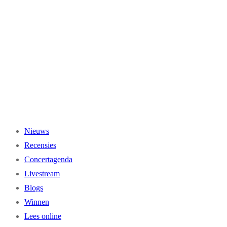
Ga
naar
de
inhoud
Nieuws
Recensies
Concertagenda
Livestream
Blogs
Winnen
Lees online