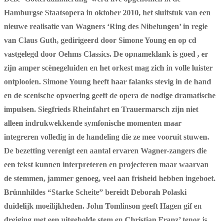
Hamburgse Staatsopera in oktober 2010, het sluitstuk van een
nieuwe realisatie van Wagners ‘Ring des Nibelungen’ in regie
van Claus Guth, gedirigeerd door Simone Young en op cd
vastgelegd door Oehms Classics. De opnameklank is goed , er
zijn amper scènegeluiden en het orkest mag zich in volle luister
ontplooien. Simone Young heeft haar falanks stevig in de hand
en de scenische opvoering geeft de opera de nodige dramatische
impulsen. Siegfrieds Rheinfahrt en Trauermarsch zijn niet
alleen indrukwekkende symfonische momenten maar
integreren volledig in de handeling die ze mee vooruit stuwen.
De bezetting verenigt een aantal ervaren Wagner-zangers die
een tekst kunnen interpreteren en projecteren maar waarvan
de stemmen, jammer genoeg, veel aan frisheid hebben ingeboet.
Brünnhildes “Starke Scheite” bereidt Deborah Polaski
duidelijk moeilijkheden. John Tomlinson geeft Hagen gif en
dreiging met een uitgeholde stem en Christian Franz’ tenor is