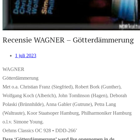
Recensie WAGNER – Götterdämmerung
1 juli 2023
WAGNER
Götterdämmerung
Met o.a. Christian Franz (Siegfried), Robert Bork (Gunther),
Wolfgang Koch (Alberich), John Tomlinson (Hagen), Deborah
Polaski (Brünnhilde), Anna Gabler (Gutrune), Petra Lang
(Waltraute), Koor Staatsoper Hamburg, Philharmoniker Hamburg
o.l.v. Simone Young.
Oehms Classics OC 928 • DDD-266’
Deze ‘Götterdämmerung’ werd live opgenomen in de