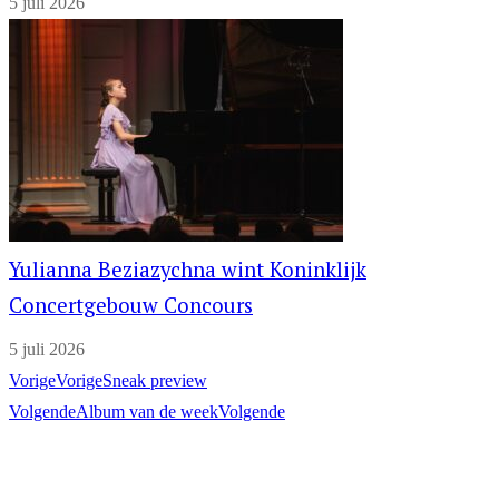
5 juli 2026
Yulianna Beziazychna wint Koninklijk
Concertgebouw Concours
5 juli 2026
Vorige
Vorige
Sneak preview
Volgende
Album van de week
Volgende