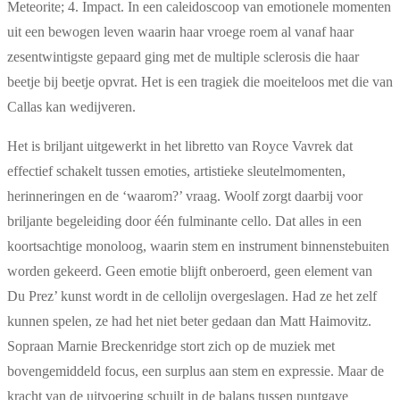
Meteorite; 4. Impact. In een caleidoscoop van emotionele momenten
uit een bewogen leven waarin haar vroege roem al vanaf haar
zesentwintigste gepaard ging met de multiple sclerosis die haar
beetje bij beetje opvrat. Het is een tragiek die moeiteloos met die van
Callas kan wedijveren.
Het is briljant uitgewerkt in het libretto van Royce Vavrek dat
effectief schakelt tussen emoties, artistieke sleutelmomenten,
herinneringen en de ‘waarom?’ vraag. Woolf zorgt daarbij voor
briljante begeleiding door één fulminante cello. Dat alles in een
koortsachtige monoloog, waarin stem en instrument binnenstebuiten
worden gekeerd. Geen emotie blijft onberoerd, geen element van
Du Prez’ kunst wordt in de cellolijn overgeslagen. Had ze het zelf
kunnen spelen, ze had het niet beter gedaan dan Matt Haimovitz.
Sopraan Marnie Breckenridge stort zich op de muziek met
bovengemiddeld focus, een surplus aan stem en expressie. Maar de
kracht van de uitvoering schuilt in de balans tussen puntgave