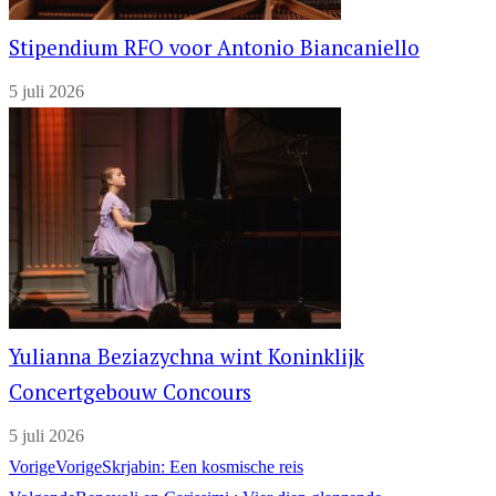
Stipendium RFO voor Antonio Biancaniello
5 juli 2026
Yulianna Beziazychna wint Koninklijk
Concertgebouw Concours
5 juli 2026
Vorige
Vorige
Skrjabin: Een kosmische reis