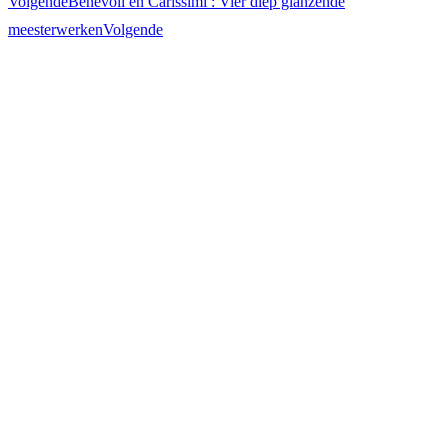
Volgende
Benevoli en Carissimi : Vier diep glanzende
meesterwerken
Volgende