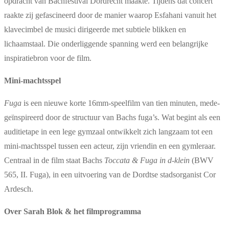
opdracht van Bachfestival Dordrecht maakte. Tijdens dat concert
raakte zij gefascineerd door de manier waarop Esfahani vanuit het
klavecimbel de musici dirigeerde met subtiele blikken en
lichaamstaal. Die onderliggende spanning werd een belangrijke
inspiratiebron voor de film.
Mini-machtsspel
Fuga
is een nieuwe korte 16mm-speelfilm van tien minuten, mede-
geïnspireerd door de structuur van Bachs fuga’s. Wat begint als een
auditietape in een lege gymzaal ontwikkelt zich langzaam tot een
mini-machtsspel tussen een acteur, zijn vriendin en een gymleraar.
Centraal in de film staat Bachs
Toccata & Fuga in d-klein
(BWV
565, II. Fuga), in een uitvoering van de Dordtse stadsorganist Cor
Ardesch.
Over Sarah Blok & het filmprogramma