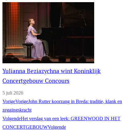
Yulianna Beziazychna wint Koninklijk
Concertgebouw Concours
5 juli 2026
Vorige
Vorige
John Rutter koorzang in Breda: traditie, klank en
zeggingskracht
Volgende
Het verslag van een leek: GREENWOOD IN HET
CONCERTGEBOUW
Volgende