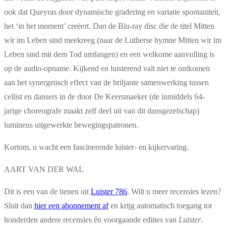
ook dat Queyras door dynamische gradering en variatie spontaniteit,
het ‘in het moment’ creëert. Dan de Blu-ray disc die de titel Mitten
wir im Leben sind meekreeg (naar de Lutherse hymne Mitten wir im
Leben sind mit dem Tod umfangen) en een welkome aanvulling is
op de audio-opname. Kijkend en luisterend valt niet te ontkomen
aan het synergetisch effect van de briljante samenwerking tussen
cellist en dansers in de door De Keersmaeker (de inmiddels 64-
jarige choreografe maakt zelf deel uit van dit dansgezelschap)
lumineus uitgewerkte bewegingspatronen.
Kortom, u wacht een fascinerende luister- en kijkervaring.
AART VAN DER WAL
Dit is een van de tienen uit
Luister 786
. Wilt u meer recensies lezen?
Sluit dan
hier een abonnement af
en krijg automatisch toegang tot
honderden andere recensies én voorgaande edities van
Luister
.