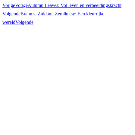
Vorige
Vorige
Autumn Leaves: Vol leven en verbeeldingskracht
Volgende
Brahms, Zuidam, Zemlinksy: Een kleurrijke
wereld
Volgende