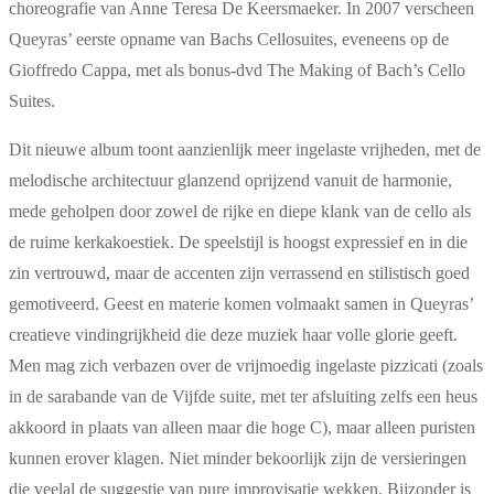
choreografie van Anne Teresa De Keersmaeker. In 2007 verscheen
Queyras’ eerste opname van Bachs Cellosuites, eveneens op de
Gioffredo Cappa, met als bonus-dvd The Making of Bach’s Cello
Suites.
Dit nieuwe album toont aanzienlijk meer ingelaste vrijheden, met de
melodische architectuur glanzend oprijzend vanuit de harmonie,
mede geholpen door zowel de rijke en diepe klank van de cello als
de ruime kerkakoestiek. De speelstijl is hoogst expressief en in die
zin vertrouwd, maar de accenten zijn verrassend en stilistisch goed
gemotiveerd. Geest en materie komen volmaakt samen in Queyras’
creatieve vindingrijkheid die deze muziek haar volle glorie geeft.
Men mag zich verbazen over de vrijmoedig ingelaste pizzicati (zoals
in de sarabande van de Vijfde suite, met ter afsluiting zelfs een heus
akkoord in plaats van alleen maar die hoge C), maar alleen puristen
kunnen erover klagen. Niet minder bekoorlijk zijn de versieringen
die veelal de suggestie van pure improvisatie wekken. Bijzonder is