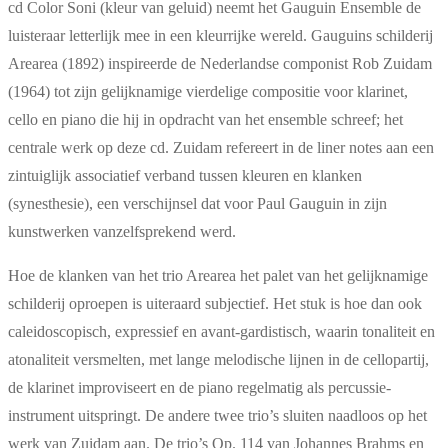
cd Color Soni (kleur van geluid) neemt het Gauguin Ensemble de
luisteraar letterlijk mee in een kleurrijke wereld. Gauguins schilderij
Arearea (1892) inspireerde de Nederlandse componist Rob Zuidam
(1964) tot zijn gelijknamige vierdelige compositie voor klarinet,
cello en piano die hij in opdracht van het ensemble schreef; het
centrale werk op deze cd. Zuidam refereert in de liner notes aan een
zintuiglijk associatief verband tussen kleuren en klanken
(synesthesie), een verschijnsel dat voor Paul Gauguin in zijn
kunstwerken vanzelfsprekend werd.
Hoe de klanken van het trio Arearea het palet van het gelijknamige
schilderij oproepen is uiteraard subjectief. Het stuk is hoe dan ook
caleidoscopisch, expressief en avant-gardistisch, waarin tonaliteit en
atonaliteit versmelten, met lange melodische lijnen in de cellopartij,
de klarinet improviseert en de piano regelmatig als percussie-
instrument uitspringt. De andere twee trio’s sluiten naadloos op het
werk van Zuidam aan. De trio’s Op. 114 van Johannes Brahms en