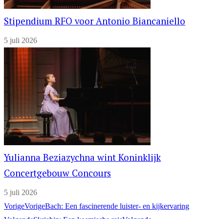
Stipendium RFO voor Antonio Biancaniello
5 juli 2026
Yulianna Beziazychna wint Koninklijk
Concertgebouw Concours
5 juli 2026
Vorige
Vorige
Bach: Een fascinerende luister- en kijkervaring