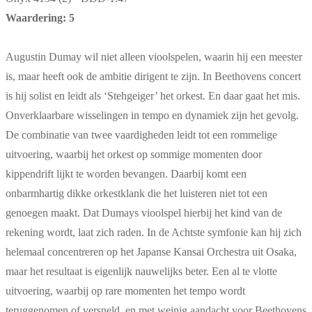
Waardering: 5
Augustin Dumay wil niet alleen vioolspelen, waarin hij een meester
is, maar heeft ook de ambitie dirigent te zijn. In Beethovens concert
is hij solist en leidt als ‘Stehgeiger’ het orkest. En daar gaat het mis.
Onverklaarbare wisselingen in tempo en dynamiek zijn het gevolg.
De combinatie van twee vaardigheden leidt tot een rommelige
uitvoering, waarbij het orkest op sommige momenten door
kippendrift lijkt te worden bevangen. Daarbij komt een
onbarmhartig dikke orkestklank die het luisteren niet tot een
genoegen maakt. Dat Dumays vioolspel hierbij het kind van de
rekening wordt, laat zich raden. In de Achtste symfonie kan hij zich
helemaal concentreren op het Japanse Kansai Orchestra uit Osaka,
maar het resultaat is eigenlijk nauwelijks beter. Een al te vlotte
uitvoering, waarbij op rare momenten het tempo wordt
teruggenomen of versneld, en met weinig aandacht voor Beethovens