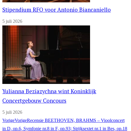
Stipendium RFO voor Antonio Biancaniello
5 juli 2026
Yulianna Beziazychna wint Koninklijk
Concertgebouw Concours
5 juli 2026
Vorige
Vorige
Recensie BEETHOVEN, BRAHMS – Vioolconcert
in D, op.6, Symfonie nr.8 in F, op.93; Strijksextet nr.1 in Bes, op.18