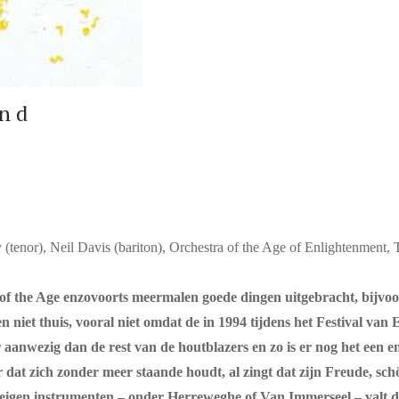
n d
(tenor), Neil Davis (bariton), Orchestra of the Age of Enlightenment
ra of the Age enzovoorts meermalen goede dingen uitgebracht, bi
n niet thuis, vooral niet omdat de in 1994 tijdens het Festival va
ter aanwezig dan de rest van de houtblazers en zo is er nog het een 
at zich zonder meer staande houdt, al zingt dat zijn Freude, schön
igen instrumenten – onder Herreweghe of Van Immerseel – valt deze