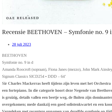
Recensie BEETHOVEN – Symfonie no. 9 i
28 juli 2023
BEETHOVEN
Symfonie no. 9 in d
Amanda Roocroft (sopraan), Fiona Janes (mezzo), John Mark Ainsley 
Signum Classics SICD254 • DDD – 64’
Sir Charles Mackerras heeft tijdens zijn leven met het Orchest
een fortepiano. In die categorie hoort deze Negende van Beethove
is gruizig, details vallen een beetje weg, de fluiten zijn dominan
overgekomen; mede dankzij een goed solistenkwartet en een koor d
Vergeleken met recentere opnamen van dezelfde symfonie op tijde