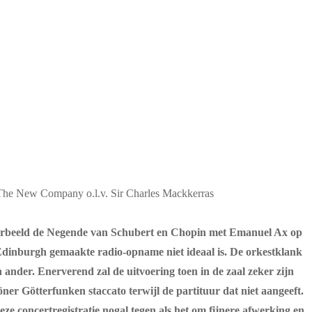
, The New Company o.l.v. Sir Charles Mackkerras
jvoorbeeld de Negende van Schubert en Chopin met Emanuel Ax op
n Edinburgh gemaakte radio-opname niet ideaal is. De orkestklank
en ander. Enerverend zal de uitvoering toen in de zaal zeker zijn
er Götterfunken staccato terwijl de partituur dat niet aangeeft.
 concertregistratie nogal tegen als het om fijnere afwerking en