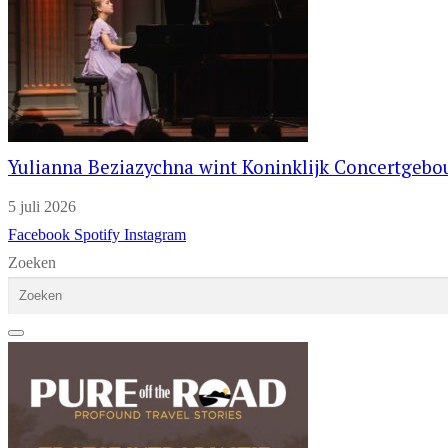
Yulianna Beziazychna wint Koninklijk Concertgeb
5 juli 2026
Facebook
Spotify
Instagram
Zoeken