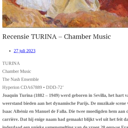
Recensie TURINA – Chamber Music
27 juli 2023
TURINA
Chamber Music
The Nash Ensemble
Hyperion CDA67889 • DDD-72’
Joaquin Turina (1882 – 1949) werd geboren in Sevilla, het hart 
weerstand bieden aan het dynamische Parijs. De muzikale scene
Isaac Albéniz en Manuel de Falla. Die twee moedigden hem aan de s
carrière. Dat hij enige naam had gemaakt blijkt wel uit het feit d
inderdaad een unieke samensmelting van de vroeg 20 eeuwse Fran