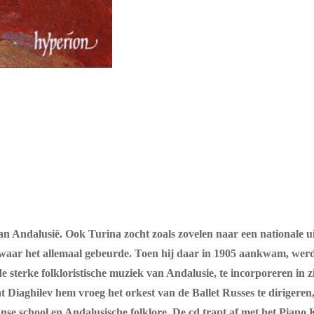
van Andalusië. Ook Turina zocht zoals zovelen naar een nationale 
 waar het allemaal gebeurde. Toen hij daar in 1905 aankwam, we
terke folkloristische muziek van Andalusie, te incorporeren in zijn
at Diaghilev hem vroeg het orkest van de Ballet Russes te dirigeren
se school en Andalusische folklore. De cd trapt af met het Piano