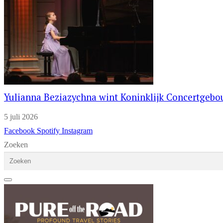
Yulianna Beziazychna wint Koninklijk Concertgeb
5 juli 2026
Facebook
Spotify
Instagram
Zoeken