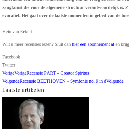
zangkunst die voor de algemene structuur verantwoordelijk is. Zij
evocatief. Het gaat over de laatste momenten in gebed van de to
Hein van Eekert
Wilt u meer recensies lezen? Sluit dan
hier een abonnement af
en krij
Facebook
Twitter
Vorige
Vorige
Recensie PÄRT – Creator Spiritus
Volgende
Recensie BEETHOVEN – Symfonie no. 9 in d
Volgende
Laatste artikelen