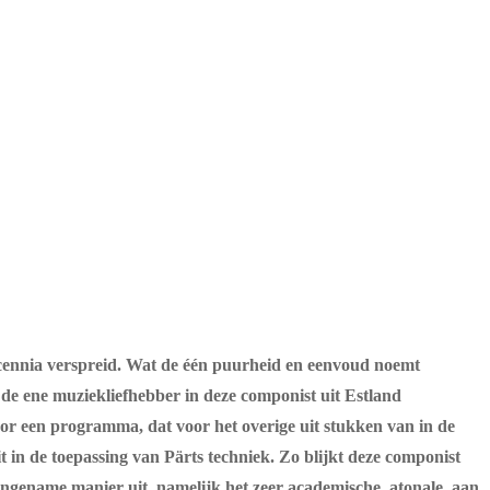
 decennia verspreid. Wat de één puurheid en eenvoud noemt
 de ene muziekliefhebber in deze componist uit Estland
or een programma, dat voor het overige uit stukken van in de
it in de toepassing van Pärts techniek. Zo blijkt deze componist
angename manier uit, namelijk het zeer academische, atonale, aan