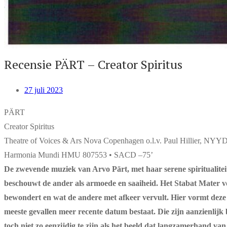
Recensie PÄRT – Creator Spiritus
27 juli 2023
PÄRT
Creator Spiritus
Theatre of Voices & Ars Nova Copenhagen o.l.v. Paul Hillier, NYYD
Harmonia Mundi HMU 807553 • SACD –75’
De zwevende muziek van Arvo Pärt, met haar serene spiritualiteit
beschouwt de ander als armoede en saaiheid. Het Stabat Mater voo
bewondert en wat de andere met afkeer vervult. Hier vormt deze 
meeste gevallen meer recente datum bestaat. Die zijn aanzienlijk 
toch niet zo eenzijdig te zijn als het beeld dat langzamerhand v