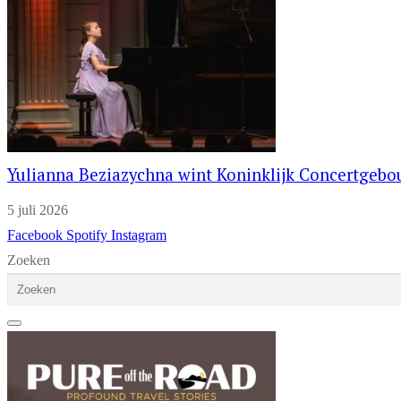
Yulianna Beziazychna wint Koninklijk Concertgeb
5 juli 2026
Facebook
Spotify
Instagram
Zoeken