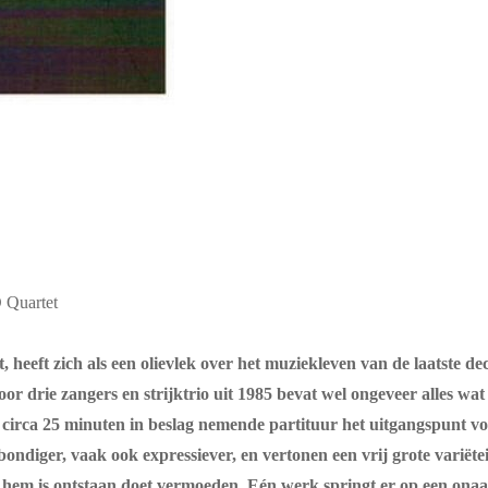
 Quartet
, heeft zich als een olievlek over het muziekleven van de laatste
r drie zangers en strijktrio uit 1985 bevat wel ongeveer alles wat
circa 25 minuten in beslag nemende partituur het uitgangspunt vo
bondiger, vaak ook expressiever, en vertonen een vrij grote variëte
an hem is ontstaan doet vermoeden. Eén werk springt er op een ona