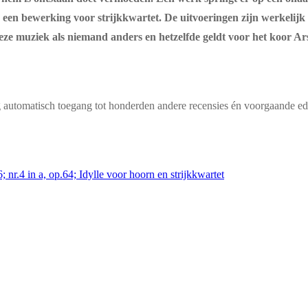
 een bewerking voor strijkkwartet. De uitvoeringen zijn werkelijk p
n deze muziek als niemand anders en hetzelfde geldt voor het koor
g automatisch toegang tot honderden andere recensies én voorgaande edi
.4 in a, op.64; Idylle voor hoorn en strijkkwartet