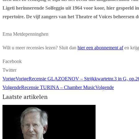
Ligeti herinnerende Solfeggio uit 1964 voor koor, hier gespeeld in
repertoire. De vijf zangers van het Theatre of Voices beheerse
Erna Metdepenninghen
Wilt u meer recensies lezen? Sluit dan
hier een abonnement af
en krij
Facebook
Twitter
Vorige
Vorige
Recensie GLAZOENOV – Strijkkwartetnr.3 in G, op.26; nr
Volgende
Recensie TURINA – Chamber Music
Volgende
Laatste artikelen