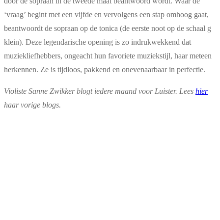
door de sopraan in de tweede maat beantwoord wordt. Waar de
‘vraag’ begint met een vijfde en vervolgens een stap omhoog gaat,
beantwoordt de sopraan op de tonica (de eerste noot op de schaal g
klein). Deze legendarische opening is zo indrukwekkend dat
muziekliefhebbers, ongeacht hun favoriete muziekstijl, haar meteen
herkennen. Ze is tijdloos, pakkend en onevenaarbaar in perfectie.
Violiste Sanne Zwikker blogt iedere maand voor Luister. Lees
hier
haar vorige blogs.