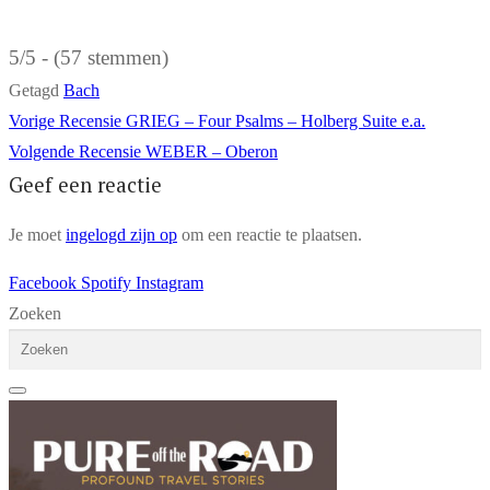
5/5 - (57 stemmen)
Getagd
Bach
Bericht
Vorig
Vorige
Recensie GRIEG – Four Psalms – Holberg Suite e.a.
bericht:
Volgend
Volgende
Recensie WEBER – Oberon
navigatie
Geef een reactie
bericht:
Je moet
ingelogd zijn op
om een reactie te plaatsen.
Facebook
Spotify
Instagram
Zoeken