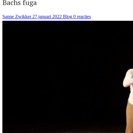
Bachs fuga
Sanne Zwikker
27 januari 2022
Blog
0 reacties