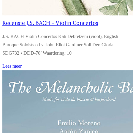
Recensie J.S. BACH – Violin Concertos
J.S. BACH Violin Concertos Kati Debretzeni (viool), English
Baroque Soloists o.l.v. John Eliot Gardiner Soli Deo Gloria
SDG732 • DDD-70’ Waardering: 10
Lees meer