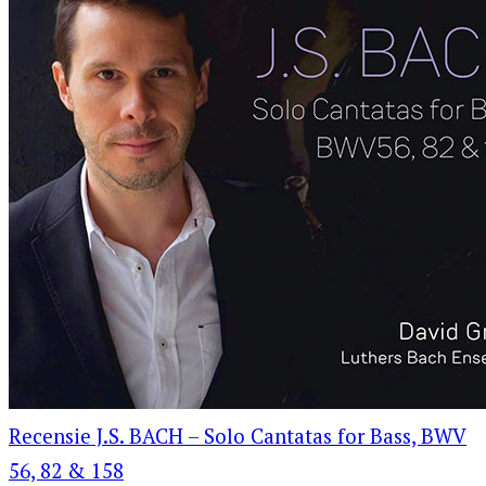
Recensie J.S. BACH – Solo Cantatas for Bass, BWV
56, 82 & 158