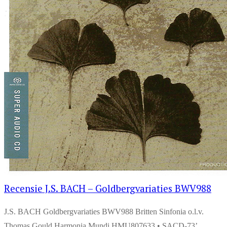
Recensie J.S. BACH – Goldbergvariaties BWV988
J.S. BACH Goldbergvariaties BWV988 Britten Sinfonia o.l.v.
Thomas Gould Harmonia Mundi HMU807633 • SACD-73’