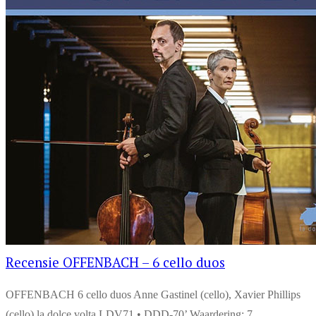
Recensie OFFENBACH – 6 cello duos
OFFENBACH 6 cello duos Anne Gastinel (cello), Xavier Phillips
(cello) la dolce volta LDV71 • DDD-70’ Waardering: 7