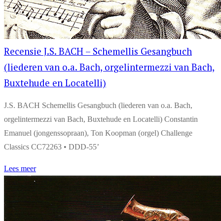
Recensie J.S. BACH – Schemellis Gesangbuch
(liederen van o.a. Bach, orgelintermezzi van Bach,
Buxtehude en Locatelli)
J.S. BACH Schemellis Gesangbuch (liederen van o.a. Bach,
orgelintermezzi van Bach, Buxtehude en Locatelli) Constantin
Emanuel (jongenssopraan), Ton Koopman (orgel) Challenge
Classics CC72263 • DDD-55’
Lees meer