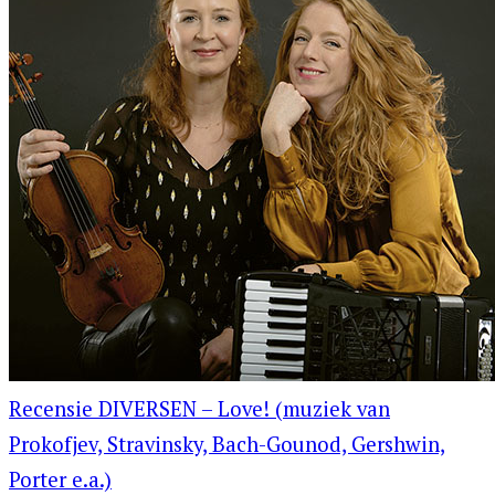
Recensie DIVERSEN – Love! (muziek van
Prokofjev, Stravinsky, Bach-Gounod, Gershwin,
Porter e.a.)