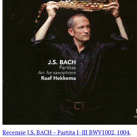
Recensie J.S. BACH – Partita I–III BWV1002, 1004,