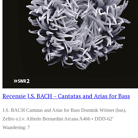
Recensie J.S. BACH – Cantatas and Arias for Bass
J.S. BACH Cantatas and Arias for Bass Dominik Wörner (bas),
Zefiro o.l.v. Alfredo Bernardini Arcana A466 • DDD-62’
Waardering: 7