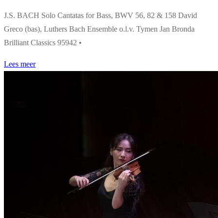
J.S. BACH Solo Cantatas for Bass, BWV 56, 82 & 158 David
Greco (bas), Luthers Bach Ensemble o.l.v. Tymen Jan Bronda
Brilliant Classics 95942 •
Lees meer