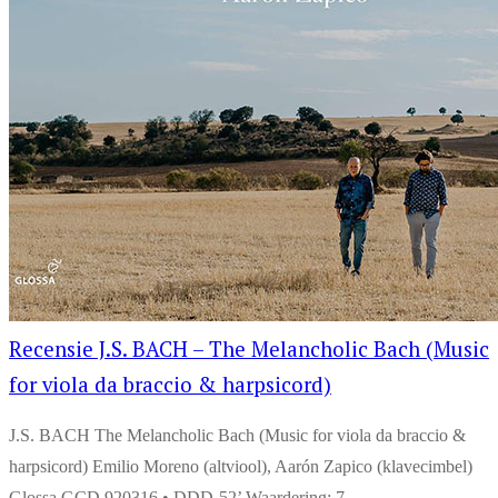
Recensie J.S. BACH – The Melancholic Bach (Music
for viola da braccio & harpsicord)
J.S. BACH The Melancholic Bach (Music for viola da braccio &
harpsicord) Emilio Moreno (altviool), Aarón Zapico (klavecimbel)
Glossa GCD 920316 • DDD-52’ Waardering: 7