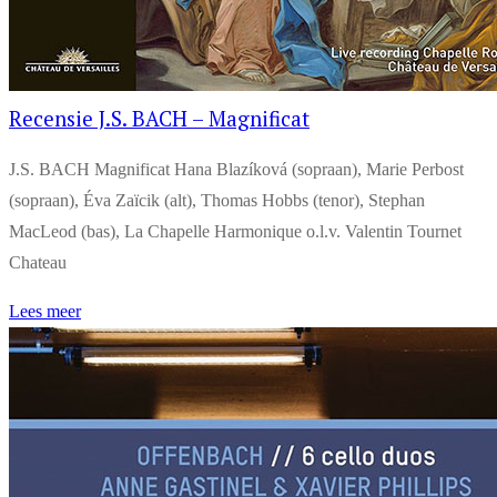
Recensie J.S. BACH – Magnificat
J.S. BACH Magnificat Hana Blazíková (sopraan), Marie Perbost
(sopraan), Éva Zaïcik (alt), Thomas Hobbs (tenor), Stephan
MacLeod (bas), La Chapelle Harmonique o.l.v. Valentin Tournet
Chateau
Lees meer