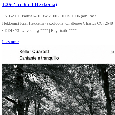
1006 (arr. Raaf Hekkema)
J.S. BACH Partita I–III BWV1002, 1004, 1006 (arr. Raaf
Hekkema) Raaf Hekkema (saxofoons) Challenge Classics CC72648
• DDD-73’ Uitvoering **** | Registratie ****
Lees meer