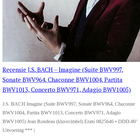
Recensie J.S. BACH – Imagine (Suite BWV997,
Sonate BWV964, Chaconne BWV1004, Partita
BWV1013, Concerto BWV971, Adagio BWV1005)
J.S. BACH Imagine (Suite BWV997, Sonate BWV964, Chaconne
BWV1004, Partita BWV1013, Concerto BWV971, Adagio
BWV1005) Jean Rondeau (klavecimbel) Erato 0825646 • DDD-80’
Uitvoering *** |