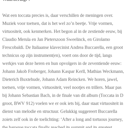
Wat een toccata precies is, daar verschillen de meningen over.
Muziek voor toetsen, dat is het wel zo’n beetje. Vrije vormen,
virtuositeit, ook kenmerken. Het begon al in de zestiende eeuw, bij
Claudio Merula en Jan Pieterszoon Sweelinck, en Girolamo
Frescobaldi. De Italiaanse klavecinist Andrea Buccarella, een groot
technicus op zijn instrument(en), voert ons door de tijd, langs
werkjes van deze heren en hun opvolgers in de zeventiende eeuw:
Johann Jakob Froberger, Johann Kaspar Kerll, Mathias Weckmann,
Dieterich Buxtehude, Johann Adam Reincken. We horen, jawel,
toetsen, vrije vormen, virtuositeit, veel nootjes en trillers. Maar pas
bij Johann Sebastian Bach, in de finale van dit album (Toccata in D
groot, BWV 912) voelen we er ook iets bij, daar staat virtuositeit in
dienst van melodie en structuur. Gelukkig suggereert Buccarella
zoiets zelf ook in de toelichting: ‘After a long and tortuous journey,
the baroque toccata finally reached its summit and its greatest