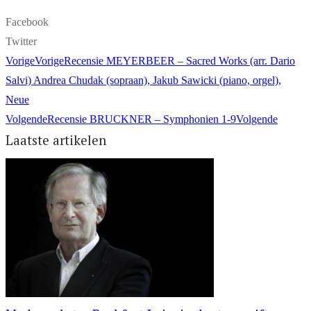
Facebook
Twitter
Vorige
Vorige
Recensie MEYERBEER – Sacred Works (arr. Dario
Salvi) Andrea Chudak (sopraan), Jakub Sawicki (piano, orgel),
Neue
Volgende
Recensie BRUCKNER – Symphonien 1-9
Volgende
Laatste artikelen