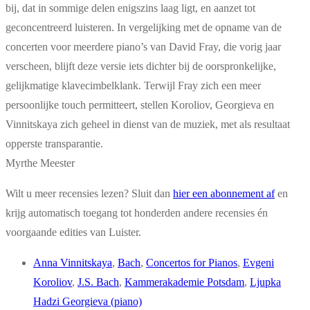
bij, dat in sommige delen enigszins laag ligt, en aanzet tot
geconcentreerd luisteren. In vergelijking met de opname van de
concerten voor meerdere piano’s van David Fray, die vorig jaar
verscheen, blijft deze versie iets dichter bij de oorspronkelijke,
gelijkmatige klavecimbelklank. Terwijl Fray zich een meer
persoonlijke touch permitteert, stellen Koroliov, Georgieva en
Vinnitskaya zich geheel in dienst van de muziek, met als resultaat
opperste transparantie.
Myrthe Meester
Wilt u meer recensies lezen? Sluit dan
hier een abonnement af
en
krijg automatisch toegang tot honderden andere recensies én
voorgaande edities van Luister.
Anna Vinnitskaya
,
Bach
,
Concertos for Pianos
,
Evgeni
Koroliov
,
J.S. Bach
,
Kammerakademie Potsdam
,
Ljupka
Hadzi Georgieva (piano)