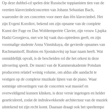
Op deze dubbel-cd spelen drie Russische toppianisten tien van de
veertien klavecimbelconcerten van Johann Sebastian Bach,
waaronder de zes concerten voor meer dan één klavecimbel. Het
zijn Evgeni Koroliov, bekend om zijn opname van de complete
Kunst der Fuge en Das Wohltemperirte Clavier, zijn vrouw Ljupka
Hadzi Georgieva, met wie hij vaak duo-optredens geeft, en zijn
voormalige studente Anna Vinnitskaya, die gevierde opnames van
Rachmaninoff, Brahms en Sjostakovitsj op haar naam heeft. Wat
onmiddellijk opvalt, is de bescheiden rol die het orkest in deze
uitvoering speelt. De musici van de Kammerakademie Potsdam
produceren relatief weinig volume, om aldus alle aandacht te
vestigen op de complexe muzikale lijnen van de piano. Waar
sommige uitvoeringen van de concerten wat massief en
overweldigend kunnen klinken, is deze versie ingetogen en helder
gearticuleerd, zodat de indrukwekkende architectuur van de muziek
uitstekend tot zijn recht komt. Daaraan draagt ook het speeltempo