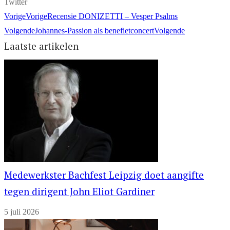
Twitter
Vorige
Vorige
Recensie DONIZETTI – Vesper Psalms
Volgende
Johannes-Passion als benefietconcert
Volgende
Laatste artikelen
Medewerkster Bachfest Leipzig doet aangifte
tegen dirigent John Eliot Gardiner
5 juli 2026