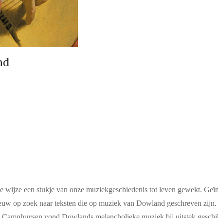
nd
jke wijze een stukje van onze muziekgeschiedenis tot leven gewekt. Ge
uw op zoek naar teksten die op muziek van Dowland geschreven zijn. 
k Camphuysen vond Dowlands melancholieke muziek bij uitstek geschik