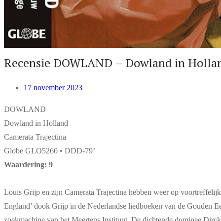
Recensie DOWLAND – Dowland in Holla
17 november 2023
DOWLAND
Dowland in Holland
Camerata Trajectina
Globe GLO5260 • DDD-79’
Waardering: 9
Louis Grijp en zijn Camerata Trajectina hebben weer op voortreffeli
England’ dook Grijp in de Nederlandse liedboeken van de Gouden Ee
zoekmachine van het Meertens Instituut. De dichtende dominee Dirc