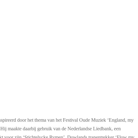
ïnspireerd door het thema van het Festival Oude Muziek ‘England, my
Hij maakte daarbij gebruik van de Nederlandse Liedbank, een
t voor zijn ‘Stichtelycke Rymen’. Dowlands tranentrekker ‘Flow my