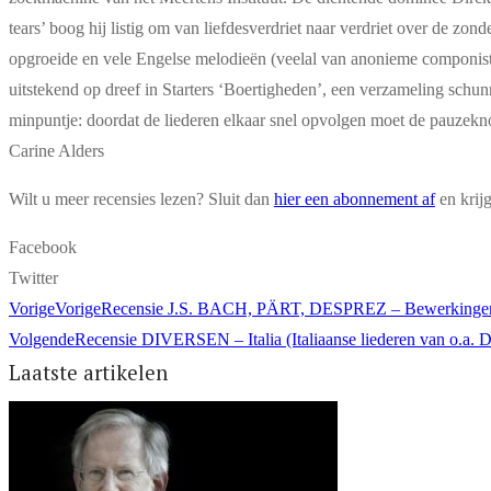
tears’ boog hij listig om van liefdesverdriet naar verdriet over de z
opgroeide en vele Engelse melodieën (veelal van anonieme componisten
uitstekend op dreef in Starters ‘Boertigheden’, een verzameling schun
minpuntje: doordat de liederen elkaar snel opvolgen moet de pauzekn
Carine Alders
Wilt u meer recensies lezen? Sluit dan
hier een abonnement af
en krij
Facebook
Twitter
Vorige
Vorige
Recensie J.S. BACH, PÄRT, DESPREZ – Bewerkingen 
Volgende
Recensie DIVERSEN – Italia (Italiaanse liederen van o.a. De
Laatste artikelen