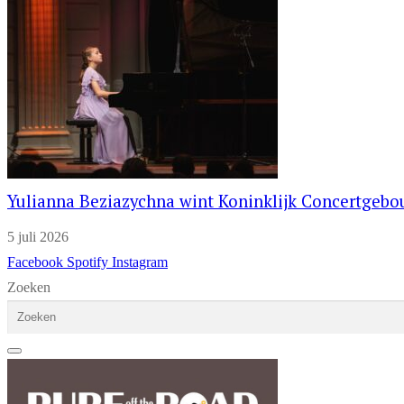
Yulianna Beziazychna wint Koninklijk Concertgeb
5 juli 2026
Facebook
Spotify
Instagram
Zoeken