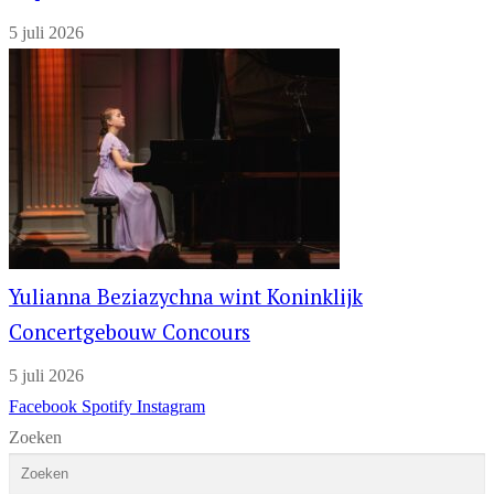
5 juli 2026
Yulianna Beziazychna wint Koninklijk
Concertgebouw Concours
5 juli 2026
Facebook
Spotify
Instagram
Zoeken