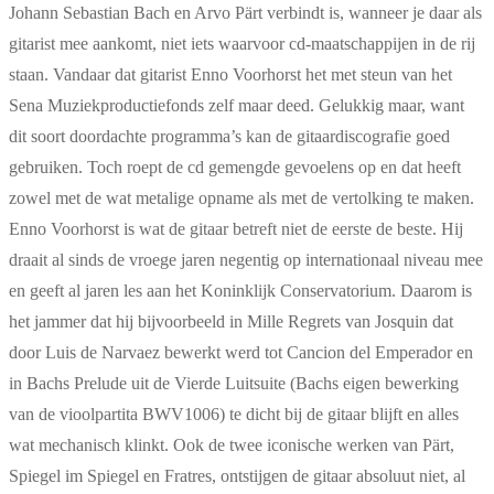
Johann Sebastian Bach en Arvo Pärt verbindt is, wanneer je daar als
gitarist mee aankomt, niet iets waarvoor cd-maatschappijen in de rij
staan. Vandaar dat gitarist Enno Voorhorst het met steun van het
Sena Muziekproductiefonds zelf maar deed. Gelukkig maar, want
dit soort doordachte programma’s kan de gitaardiscografie goed
gebruiken. Toch roept de cd gemengde gevoelens op en dat heeft
zowel met de wat metalige opname als met de vertolking te maken.
Enno Voorhorst is wat de gitaar betreft niet de eerste de beste. Hij
draait al sinds de vroege jaren negentig op internationaal niveau mee
en geeft al jaren les aan het Koninklijk Conservatorium. Daarom is
het jammer dat hij bijvoorbeeld in Mille Regrets van Josquin dat
door Luis de Narvaez bewerkt werd tot Cancion del Emperador en
in Bachs Prelude uit de Vierde Luitsuite (Bachs eigen bewerking
van de vioolpartita BWV1006) te dicht bij de gitaar blijft en alles
wat mechanisch klinkt. Ook de twee iconische werken van Pärt,
Spiegel im Spiegel en Fratres, ontstijgen de gitaar absoluut niet, al