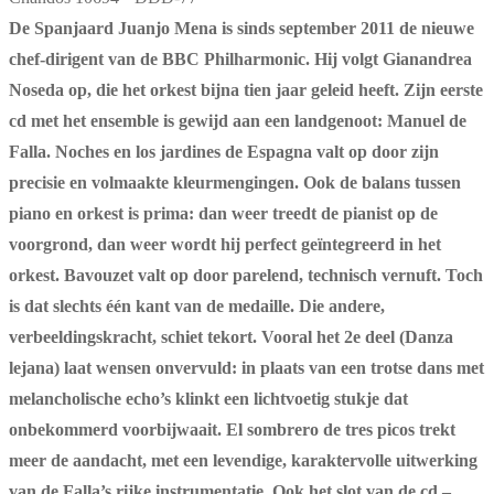
De Spanjaard Juanjo Mena is sinds september 2011 de nieuwe
chef-dirigent van de BBC Philharmonic. Hij volgt Gianandrea
Noseda op, die het orkest bijna tien jaar geleid heeft. Zijn eerste
cd met het ensemble is gewijd aan een landgenoot: Manuel de
Falla. Noches en los jardines de Espagna valt op door zijn
precisie en volmaakte kleurmengingen. Ook de balans tussen
piano en orkest is prima: dan weer treedt de pianist op de
voorgrond, dan weer wordt hij perfect geïntegreerd in het
orkest. Bavouzet valt op door parelend, technisch vernuft. Toch
is dat slechts één kant van de medaille. Die andere,
verbeeldingskracht, schiet tekort. Vooral het 2e deel (Danza
lejana) laat wensen onvervuld: in plaats van een trotse dans met
melancholische echo’s klinkt een lichtvoetig stukje dat
onbekommerd voorbijwaait. El sombrero de tres picos trekt
meer de aandacht, met een levendige, karaktervolle uitwerking
van de Falla’s rijke instrumentatie. Ook het slot van de cd –