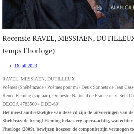
Recensie RAVEL, MESSIAEN, DUTILLEUX –
temps l’horloge)
16 juli 2023
RAVEL, MESSIAEN, DUTILLEUX
Poèmes (Shéhérazade / Poèmes pour mi / Deux Sonnets de Jean Casso
Renée Fleming (sopraan), Orchestre National de France o.l.v. Seiji O
DECCA 4783500 • DDD-69’
Het meest aantrekkelijke van deze cd zijn de uitvoeringen van de 
Shéhérazade brengt Fleming helaas erg opera-achtig, wat echter b
l’horloge (2009), bewijzen hoezeer de componist zijn vermogen to