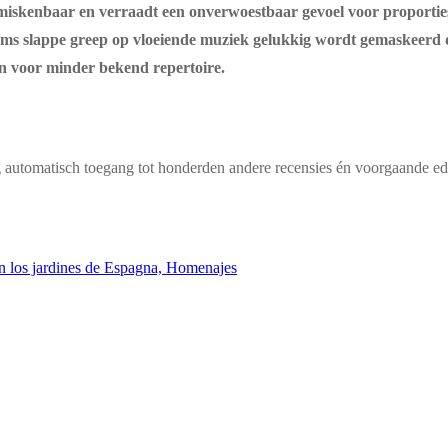
miskenbaar en verraadt een onverwoestbaar gevoel voor proporties
oms slappe greep op vloeiende muziek gelukkig wordt gemaskeerd do
en voor minder bekend repertoire.
g automatisch toegang tot honderden andere recensies én voorgaande edi
n los jardines de Espagna, Homenajes