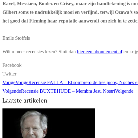
Ravel, Messiaen, Boulez en Grisey, maar zijn handtekening is on
Gilbert soms te nadrukkelijk mooi en verfijnd, terwijl Ozawa’s s
het goed dat Fleming haar reputatie aanwendt om zich in te zett
Emile Stoffels
Wilt u meer recensies lezen? Sluit dan
hier een abonnement af
en krij
Facebook
Twitter
Vorige
Vorige
Recensie FALLA – El sombrero de tres picos, Noches e
Volgende
Recensie BUXTEHUDE – Membra Jesu Nostri
Volgende
Laatste artikelen