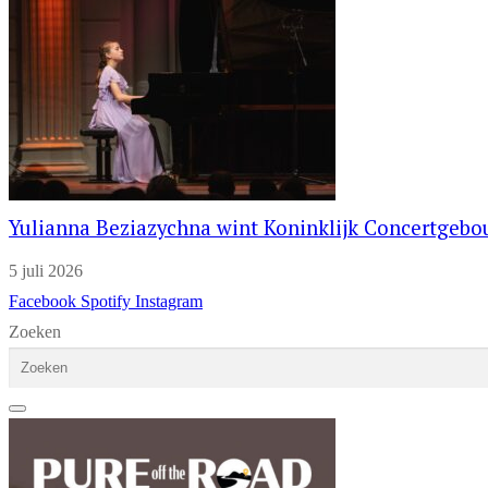
Yulianna Beziazychna wint Koninklijk Concertgeb
5 juli 2026
Facebook
Spotify
Instagram
Zoeken