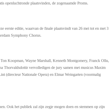
ratis openluchtronde plaatsvinden, de zogenaamde Proms.
 eerste editie, waarvan de finale plaatsvindt van 26 mei tot en met 3
otterdam Symphony Chorus.
mus, Ton Koopman, Wayne Marshall, Kenneth Montgomery, Franck Ollu,
na Thorvaldsdottir vervolledigen de jury samen met musicus Maxim
int (directeur Nationale Opera) en Elmar Weingarten (voormalig
ennen. Ook het publiek zal zijn zegje mogen doen en stemmen op zijn