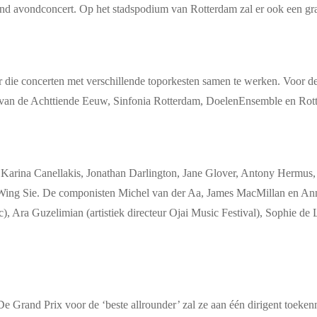
itend avondconcert. Op het stadspodium van Rotterdam zal er ook een g
die concerten met verschillende toporkesten samen te werken. Voor deze
st van de Achttiende Eeuw, Sinfonia Rotterdam, DoelenEnsemble en R
i, Karina Canellakis, Jonathan Darlington, Jane Glover, Antony Her
-Wing Sie. De componisten Michel van der Aa, James MacMillan en An
a Guzelimian (artistiek directeur Ojai Music Festival), Sophie de L
. De Grand Prix voor de ‘beste allrounder’ zal ze aan één dirigent toek