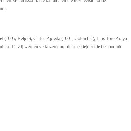
oven en Mendelssohn. De kandidaten die deze eerste ronde
urs.
evel (1995, België), Carlos Ágreda (1991, Colombia), Luis Toro Araya
nkrijk). Zij werden verkozen door de selectiejury die bestond uit