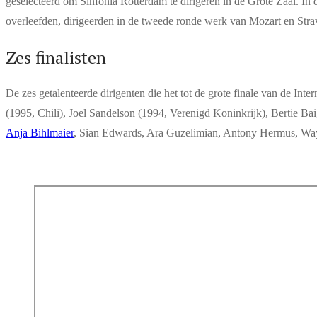
geselecteerd om Sinfonia Rotterdam te dirigeren in de Grote Zaal. I
overleefden, dirigeerden in de tweede ronde werk van Mozart en Strav
Zes finalisten
De zes getalenteerde dirigenten die het tot de grote finale van de I
(1995, Chili), Joel Sandelson (1994, Verenigd Koninkrijk), Bertie Ba
Anja Bihlmaier
, Sian Edwards, Ara Guzelimian, Antony Hermus, Wa