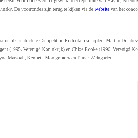
n de eerste voorronde werd er gewerkt met repertoire van Haydn, Beeth
insky. De voorrondes zijn terug te kijken via de
website
van het conco
nternational Conducting Competition Rotterdam schopten: Martijn Dendi
igent (1995, Verenigd Koninkrijk) en Chloe Rooke (1996, Verenigd Koni
yne Marshall, Kenneth Montgomery en Elmar Weingarten.