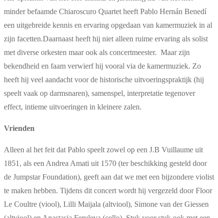
minder befaamde Chiaroscuro Quartet heeft Pablo Hernán Benedí
een uitgebreide kennis en ervaring opgedaan van kamermuziek in al
zijn facetten.Daarnaast heeft hij niet alleen ruime ervaring als solist
met diverse orkesten maar ook als concertmeester. Maar zijn
bekendheid en faam verwierf hij vooral via de kamermuziek. Zo
heeft hij veel aandacht voor de historische uitvoeringspraktijk (hij
speelt vaak op darmsnaren), samenspel, interpretatie tegenover
effect, intieme uitvoeringen in kleinere zalen.
Vrienden
Alleen al het feit dat Pablo speelt zowel op een J.B Vuillaume uit
1851, als een Andrea Amati uit 1570 (ter beschikking gesteld door
de Jumpstar Foundation), geeft aan dat we met een bijzondere violist
te maken hebben. Tijdens dit concert wordt hij vergezeld door Floor
Le Coultre (viool), Lilli Maijala (altviool), Simone van der Giessen
(altviool) en Anastasia Feruleva (cello). Stuk voor stuk ook met een