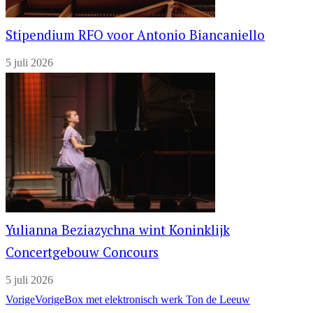
Stipendium RFO voor Antonio Biancaniello
5 juli 2026
Yulianna Beziazychna wint Koninklijk
Concertgebouw Concours
5 juli 2026
Vorige
Vorige
Box met elektronisch werk Ton de Leeuw