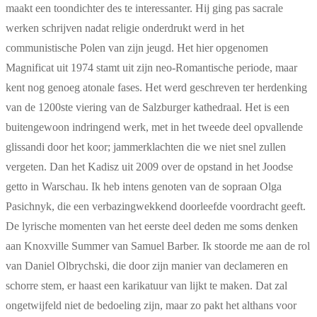
maakt een toondichter des te interessanter. Hij ging pas sacrale
werken schrijven nadat religie onderdrukt werd in het
communistische Polen van zijn jeugd. Het hier opgenomen
Magnificat uit 1974 stamt uit zijn neo-Romantische periode, maar
kent nog genoeg atonale fases. Het werd geschreven ter herdenking
van de 1200ste viering van de Salzburger kathedraal. Het is een
buitengewoon indringend werk, met in het tweede deel opvallende
glissandi door het koor; jammerklachten die we niet snel zullen
vergeten. Dan het Kadisz uit 2009 over de opstand in het Joodse
getto in Warschau. Ik heb intens genoten van de sopraan Olga
Pasichnyk, die een verbazingwekkend doorleefde voordracht geeft.
De lyrische momenten van het eerste deel deden me soms denken
aan Knoxville Summer van Samuel Barber. Ik stoorde me aan de rol
van Daniel Olbrychski, die door zijn manier van declameren en
schorre stem, er haast een karikatuur van lijkt te maken. Dat zal
ongetwijfeld niet de bedoeling zijn, maar zo pakt het althans voor