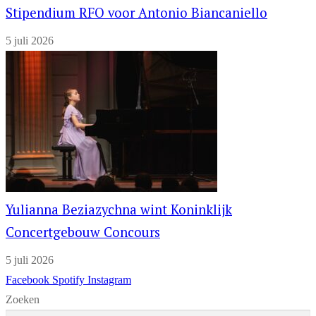
Stipendium RFO voor Antonio Biancaniello
5 juli 2026
Yulianna Beziazychna wint Koninklijk
Concertgebouw Concours
5 juli 2026
Facebook
Spotify
Instagram
Zoeken