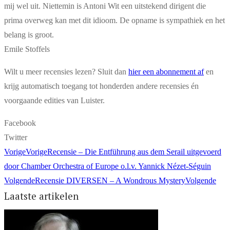
mij wel uit. Niettemin is Antoni Wit een uitstekend dirigent die
prima overweg kan met dit idioom. De opname is sympathiek en het
belang is groot.
Emile Stoffels
Wilt u meer recensies lezen? Sluit dan
hier een abonnement af
en
krijg automatisch toegang tot honderden andere recensies én
voorgaande edities van Luister.
Facebook
Twitter
Vorige
Vorige
Recensie – Die Entführung aus dem Serail uitgevoerd
door Chamber Orchestra of Europe o.l.v. Yannick Nézet-Séguin
Volgende
Recensie DIVERSEN – A Wondrous Mystery
Volgende
Laatste artikelen