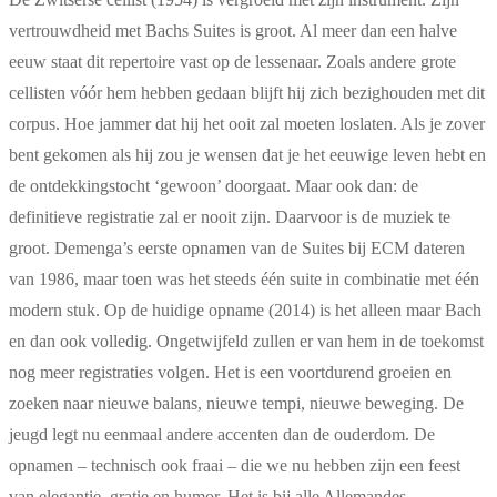
vertrouwdheid met Bachs Suites is groot. Al meer dan een halve
eeuw staat dit repertoire vast op de lessenaar. Zoals andere grote
cellisten vóór hem hebben gedaan blijft hij zich bezighouden met dit
corpus. Hoe jammer dat hij het ooit zal moeten loslaten. Als je zover
bent gekomen als hij zou je wensen dat je het eeuwige leven hebt en
de ontdekkingstocht ‘gewoon’ doorgaat. Maar ook dan: de
definitieve registratie zal er nooit zijn. Daarvoor is de muziek te
groot. Demenga’s eerste opnamen van de Suites bij ECM dateren
van 1986, maar toen was het steeds één suite in combinatie met één
modern stuk. Op de huidige opname (2014) is het alleen maar Bach
en dan ook volledig. Ongetwijfeld zullen er van hem in de toekomst
nog meer registraties volgen. Het is een voortdurend groeien en
zoeken naar nieuwe balans, nieuwe tempi, nieuwe beweging. De
jeugd legt nu eenmaal andere accenten dan de ouderdom. De
opnamen – technisch ook fraai – die we nu hebben zijn een feest
van elegantie, gratie en humor. Het is bij alle Allemandes,