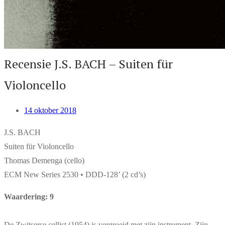
Recensie J.S. BACH – Suiten für
Violoncello
14 oktober 2018
J.S. BACH
Suiten für Violoncello
Thomas Demenga (cello)
ECM New Series 2530 • DDD-128’ (2 cd’s)
Waardering: 9
De Zwitserse cellist (1954) is vergroeid met zijn instrument. Zijn