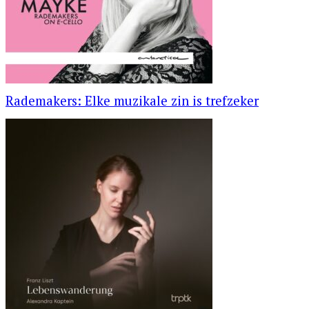
Rademakers: Elke muzikale zin is trefzeker