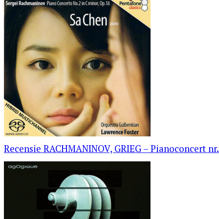
Recensie RACHMANINOV, GRIEG – Pianoconcert nr. 2 i