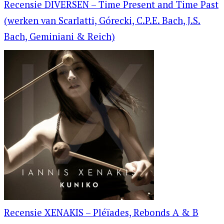
Recensie DIVERSEN – Time Present and Time Past
(werken van Scarlatti, Górecki, C.P.E. Bach, J.S.
Bach, Geminiani & Reich)
Recensie XENAKIS – Pléïades, Rebonds A & B