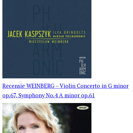
Recensie WEINBERG – Violin Concerto in G minor
op.67, Symphony No.4 A minor op.61