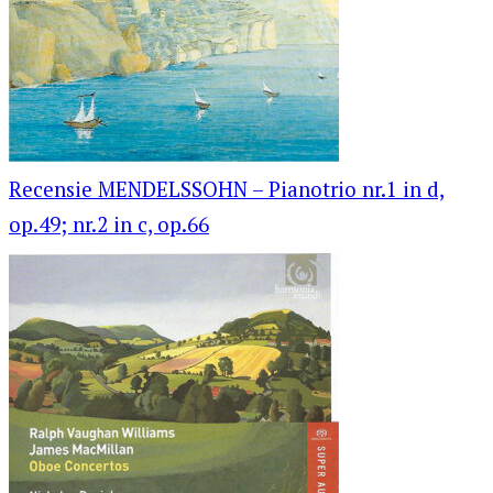
Recensie MENDELSSOHN – Pianotrio nr.1 in d,
op.49; nr.2 in c, op.66