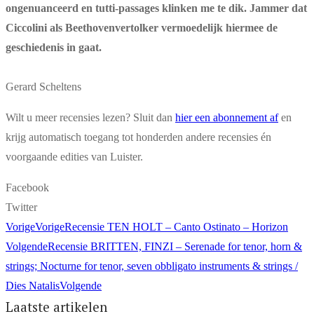
ongenuanceerd en tutti-passages klinken me te dik. Jammer dat
Ciccolini als Beethovenvertolker vermoedelijk hiermee de
geschiedenis in gaat.
Gerard Scheltens
Wilt u meer recensies lezen? Sluit dan
hier een abonnement af
en
krijg automatisch toegang tot honderden andere recensies én
voorgaande edities van Luister.
Facebook
Twitter
Vorige
Vorige
Recensie TEN HOLT – Canto Ostinato – Horizon
Volgende
Recensie BRITTEN, FINZI – Serenade for tenor, horn &
strings; Nocturne for tenor, seven obbligato instruments & strings /
Dies Natalis
Volgende
Laatste artikelen