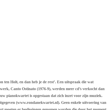
n ten Holt, en dan heb je de rest’. Een uitspraak die wat
 werk, Canto Ostinato (1976-9), werden meer cd’s verkocht dan
ieuw pianokwartet is opgestaan dat zich inzet voor zijn muziek.
uitgegeven (www.rondanekwartet.nl). Geen enkele uitvoering van
ncert moeten er beslissingen genomen worden die door het moment