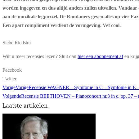
worden ingegeven en dus altijd anders zullen uitvallen. Vandaar de
aan de muzikale legpuzzel. De Rondaners geven alles op vier Faz
Een apart compliment verdient de vormgeving. Vet cool.
Siebe Riedstra
Wilt u meer recensies lezen? Sluit dan
hier een abonnement af
en krij
Facebook
Twitter
Vorige
Vorige
Recensie WAGNER – Symfonie in C – Symfonie in E – 
Volgende
Recensie BEETHOVEN – Pianoconcert nr.3 in c, op. 37 – nr
Laatste artikelen