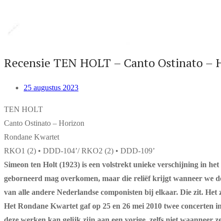
Recensie TEN HOLT – Canto Ostinato – 
25 augustus 2023
TEN HOLT
Canto Ostinato – Horizon
Rondane Kwartet
RKO1 (2) • DDD-104’/ RKO2 (2) • DDD-109’
Simeon ten Holt (1923) is een volstrekt unieke verschijning in he
geborneerd mag overkomen, maar die reliëf krijgt wanneer we de
van alle andere Nederlandse componisten bij elkaar. Die zit. Het 
Het Rondane Kwartet gaf op 25 en 26 mei 2010 twee concerten in
deze werken kan gelijk zijn aan een vorige, zelfs niet waanneer