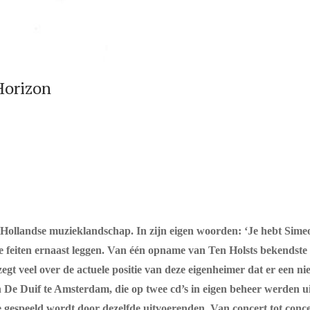
Horizon
t Hollandse muzieklandschap. In zijn eigen woorden: ‘Je hebt Simeo
 feiten ernaast leggen. Van één opname van Ten Holsts bekendste
zegt veel over de actuele positie van deze eigenheimer dat er een n
 De Duif te Amsterdam, die op twee cd’s in eigen beheer werden 
 ze gespeeld wordt door dezelfde uitvoerenden. Van concert tot co