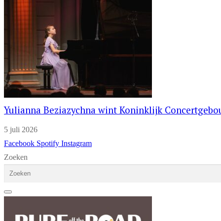
Yulianna Beziazychna wint Koninklijk Concertgeb
5 juli 2026
Facebook
Spotify
Instagram
Zoeken